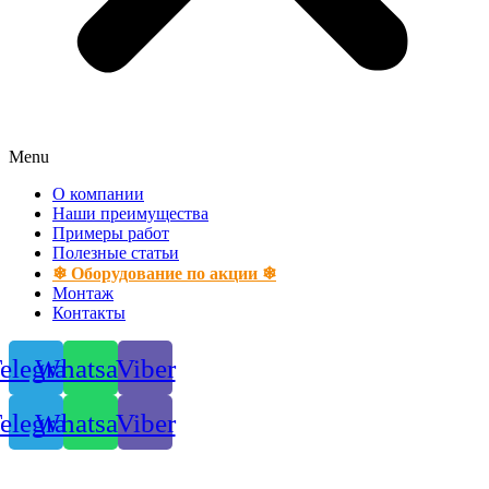
Menu
О компании
Наши преимущества
Примеры работ
Полезные статьи
❄ Оборудование по акции ❄
Монтаж
Контакты
elegram
Whatsapp
Viber
elegram
Whatsapp
Viber