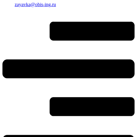
zayavka@obis-ing.ru