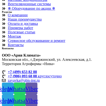
Вентиляционные системы
❄ Оборудование по акции ❄
Разделы
О компании
Наши преимущества
Оплата и доставка
Примеры работ
Полезные статьи
Монтаж
Сервисное обслуживание и ремонт
Контакты
Контакты
OOO «Ария Климата»
Московская обл., г.Дзержинский, ул. Алексеевская, д.1.
Территория Агрофирмы «Нива»
+7 (499) 653 82 88
+7 (906) 093 68 08
круглосуточно
zayavka@obis-ing.ru
elegram
Whatsapp
Viber
elegram
Whatsapp
Viber