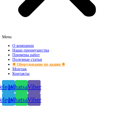
Menu
О компании
Наши преимущества
Примеры работ
Полезные статьи
❄ Оборудование по акции ❄
Монтаж
Контакты
elegram
Whatsapp
Viber
elegram
Whatsapp
Viber