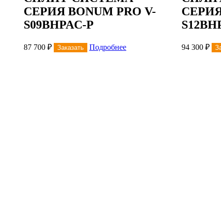
СЕРИЯ BONUM PRO V-
СЕРИЯ
S09BHPAС-P
S12BH
87 700
₽
Подробнее
94 300
₽
Заказать
З