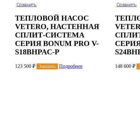
Сравнить
Сравнить
ТЕПЛОВОЙ НАСОС
ТЕПЛ
VETERO, НАСТЕННАЯ
VETER
СПЛИТ-СИСТЕМА
СПЛИ
СЕРИЯ BONUM PRO V-
СЕРИЯ
S18BHPAС-P
S24BH
123 500
₽
Подробнее
148 600
₽
Заказать