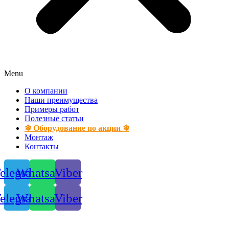
Menu
О компании
Наши преимущества
Примеры работ
Полезные статьи
❄ Оборудование по акции ❄
Монтаж
Контакты
elegram
Whatsapp
Viber
elegram
Whatsapp
Viber