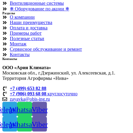
Вентиляционные системы
❄ Оборудование по акции ❄
Разделы
О компании
Наши преимущества
Оплата и доставка
Примеры работ
Полезные статьи
Монтаж
Сервисное обслуживание и ремонт
Контакты
Контакты
OOO «Ария Климата»
Московская обл., г.Дзержинский, ул. Алексеевская, д.1.
Территория Агрофирмы «Нива»
+7 (499) 653 82 88
+7 (906) 093 68 08
круглосуточно
zayavka@obis-ing.ru
elegram
Whatsapp
Viber
elegram
Whatsapp
Viber