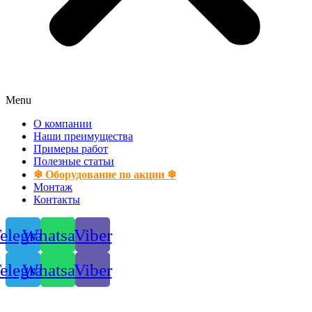
Menu
О компании
Наши преимущества
Примеры работ
Полезные статьи
❄ Оборудование по акции ❄
Монтаж
Контакты
elegram
Whatsapp
Viber
elegram
Whatsapp
Viber