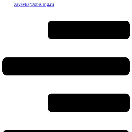
zayavka@obis-ing.ru